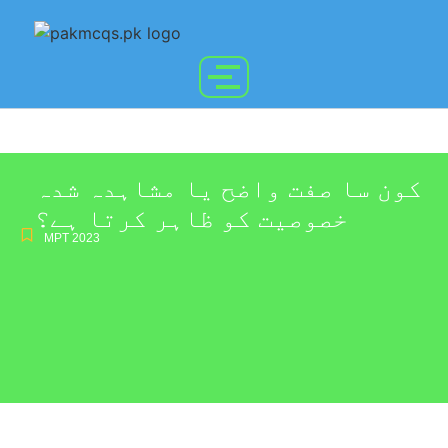
کون سا صفت واضح یا مشاہدہ شدہ
خصوصیت کو ظاہر کرتا ہے؟
MPT 2023